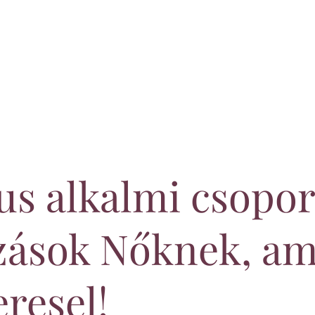
s alkalmi csopor
zások Nőknek, am
eresel!