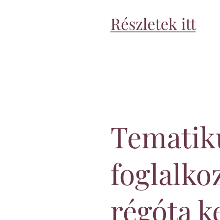
Részletek itt
Tematiku
foglalko
régóta k