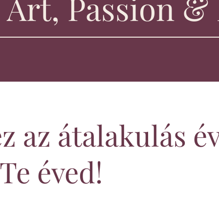
Art, Passion &
z az átalakulás év
 Te éved!