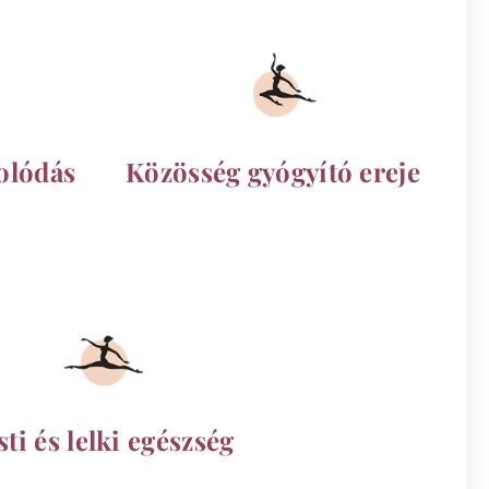
olódás
Közösség gyógyító ereje
sti és lelki egészség