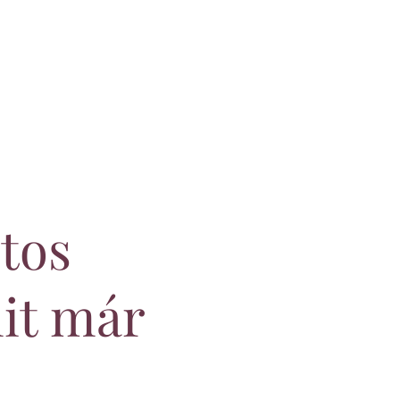
tos
it már