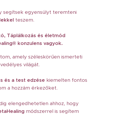
y segítsek egyensúlyt teremteni
élekkel
teszem.
tó, Táplálkozás és életmód
aling
®
konzulens vagyok.
atom, amely széleskörűen ismerteti
nvedélyes világát.
s és a test edzése
kiemelten fontos
om a hozzám érkezőket.
edig elengedhetetlen ahhoz, hogy
etaHealing
módszerrel
is segítem