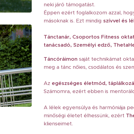
neki járó támogatást.
Éppen ezért foglalkozom azzal, hog
másoknak is. Ezt mindig
szívvel és l
Tánctanár, Csoportos Fitness okta
tanácsadó, Személyi edző, ThetaHe
Táncóráimon
saját technikámat okt
meg a tánc nőies, csodálatos és sze
Az
egészséges életmód, táplálkozá
Számomra, ezért ebben is mentorál
A lélek egyensúlya és harmóniája p
minőségi életet élhessünk, ezért
Th
klienseimet.