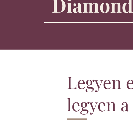
Diamond
Legyen e
legyen a