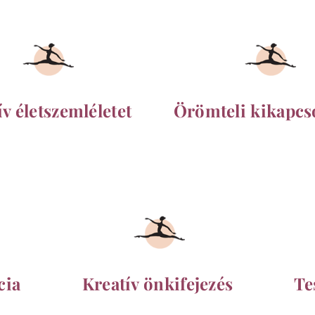
ív életszemléletet
Örömteli kikapcs
cia
Kreatív önkifejezés
Te