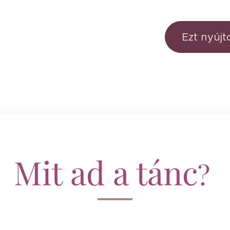
Ezt nyúj
Mit ad a tánc
?