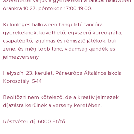
Szeretettel várjuk a gyerekeket a táncos halloween
óránkra 10.27. pénteken 17:00-19:00.
Különleges halloween hangulatú táncóra
gyerekeknek, követhető, egyszerű koreográfia,
csapatépítő, izgalmas és rémisztő játékok, buli,
zene, és még több tánc, vidámság ajándék és
jelmezverseny
Helyszín: 23. kerület, Páneurópa Általános Iskola
Korosztály: 5-14
Beöltözni nem kötelező, de a kreatív jelmezek
díjazásra kerülnek a verseny keretében.
Részvételi díj: 6000 Ft/fő