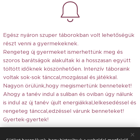
Egész nyáron szuper táborokban volt lehetőségük
részt venni a gyermekeknek.
Rengeteg új gyermeket ismerhettünk meg és
szoros barátságok alakultak ki a hosszasan együtt
töltött időknek köszönhetően. Intenzív táboraink
voltak sok-sok tánccal,mozgással és játékkal.
Nagyon örülünk,hogy megismertünk benneteket!
Ahogy a tanév indul a suliban és oviban úgy nálunk
is indul az új tanév újult energiákkal,lelkesedéssel és
rengeteg tánccal,edzéssel várunk benneteket!
Gyertek-gyertek!