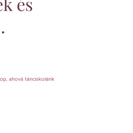
k és
.
op, ahová tánciskolánk