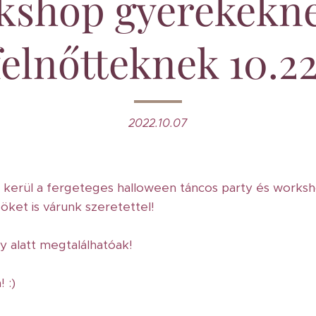
kshop gyerekekne
felnőtteknek 10.22
2022.10.07
kerül a fergeteges halloween táncos party és worksh
öket is várunk szeretettel!
 alatt megtalálhatóak!
 :)