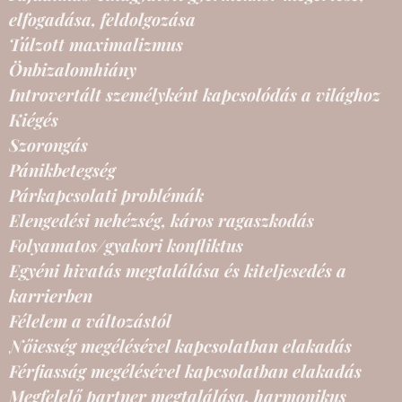
elfogadása, feldolgozása
Túlzott maximalizmus
Önbizalomhiány
Introvertált személyként kapcsolódás a világhoz
Kiégés
Szorongás
Pánikbetegség
Párkapcsolati problémák
Elengedési nehézség, káros ragaszkodás
Folyamatos/gyakori konfliktus
Egyéni hivatás megtalálása és kiteljesedés a
karrierben
Félelem a változástól
Nőiesség megélésével kapcsolatban elakadás
Férfiasság megélésével kapcsolatban elakadás
Megfelelő partner megtalálása, harmonikus