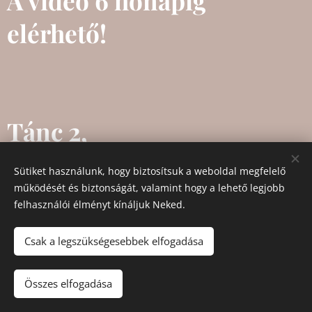
A videó 6 hónapig
elérhető!
Tánc 2,
Sütiket használunk, hogy biztosítsuk a weboldal megfelelő
működését és biztonságát, valamint hogy a lehető legjobb
1 x 60 perces online fizikai
felhasználói élményt kínáljuk Neked.
állapotfelmérés és a jelenlegi
Csak a legszükségesebbek elfogadása
életmód, táplálkozás és célok
Összes elfogadása
átbeszélése