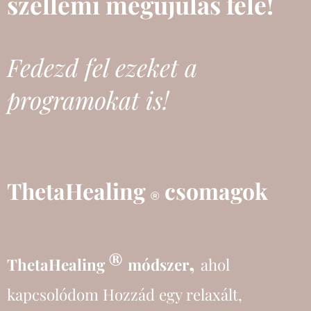
szellemi megújulás felé!
Fedezd fel ezeket a
programokat is!
ThetaHealing
csomagok
®
®
,
ThetaHealing
módszer
ahol
kapcsolódom Hozzád egy relaxált,