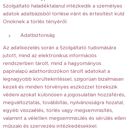
Szolgáltató haladéktalanul intézkedik a személyes
adatok adatbázisból törlése iránt és értesítést küld
Önöknek a törlés tényéről.
Adatbiztonság
Az adatkezelés során a Szolgáltató tudomására
jutott, mind az elektronikus információs
rendszerben tárolt, mind a hagyományos
papíralapú adathordozókon tárolt adatokat a
legnagyobb körültekintéssel, szigorúan bizalmasan
kezeli és minden törvényes eszközzel törekszik
védeni azokat különösen a jogosulatlan hozzáférés,
megváltoztatás, továbbítás, nyilvánosságra hozatal,
egyéb visszaélés, törlés vagy megsemmisítés,
valamint a véletlen megsemmisülés és sérülés ellen
műszaki és szervezési intézkedésekkel.