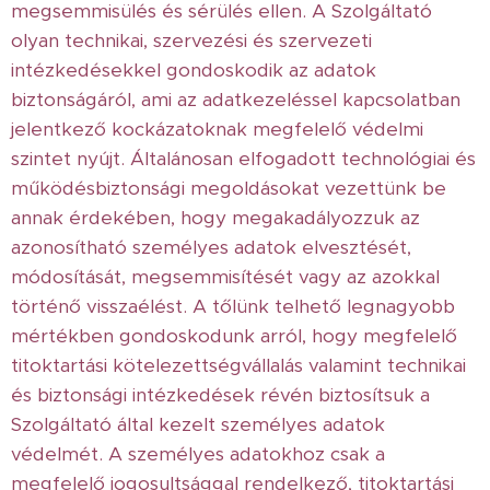
megsemmisülés és sérülés ellen. A Szolgáltató
olyan technikai, szervezési és szervezeti
intézkedésekkel gondoskodik az adatok
biztonságáról, ami az adatkezeléssel kapcsolatban
jelentkező kockázatoknak megfelelő védelmi
szintet nyújt. Általánosan elfogadott technológiai és
működésbiztonsági megoldásokat vezettünk be
annak érdekében, hogy megakadályozzuk az
azonosítható személyes adatok elvesztését,
módosítását, megsemmisítését vagy az azokkal
történő visszaélést. A tőlünk telhető legnagyobb
mértékben gondoskodunk arról, hogy megfelelő
titoktartási kötelezettségvállalás valamint technikai
és biztonsági intézkedések révén biztosítsuk a
Szolgáltató által kezelt személyes adatok
védelmét. A személyes adatokhoz csak a
megfelelő jogosultsággal rendelkező, titoktartási