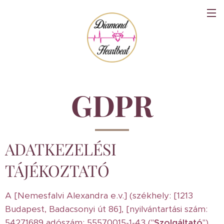
GDPR
ADATKEZELÉSI
TÁJÉKOZTATÓ
A [Nemesfalvi Alexandra e.v.] (székhely: [1213
Budapest, Badacsonyi út 86], [nyilvántartási szám:
54271689 adószám: 55570015-1-43 ("
Szolgáltató
")