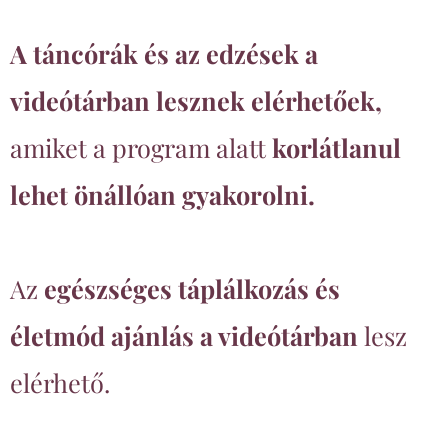
A táncórák és az edzések a
videótárban lesznek elérhetőek,
amiket a program alatt
korlátlanul
lehet önállóan gyakorolni.
Az
egészséges táplálkozás és
életmód ajánlás a videótárban
lesz
elérhető.