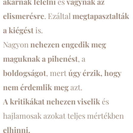
akarnak felelni
és
vágynak az
elismerésre
. Ezáltal
megtapasztalták
a kiégést
is.
Nagyon
nehezen engedik meg
maguknak a pihenést
, a
boldogságot
, mert
úgy érzik, hogy
nem érdemlik meg
azt.
A kritikákat nehezen viselik
és
hajlamosak azokat teljes mértékben
elhinni.