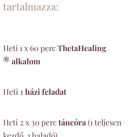
tartalmazza:
Heti 1 x 60 perc
ThetaHealing
®
alkalom
Heti 1
házi feladat
Heti 2 x 30 perc
táncóra
(1 teljesen
kezdő, 1 haladó)