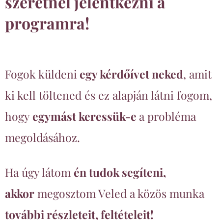
szeretnél jelentkezni a
programra!
Fogok küldeni
egy kérdőívet neked
, amit
ki kell töltened és ez alapján látni fogom,
hogy
egymást keressük-e
a probléma
megoldásához.
Ha úgy látom
én tudok segíteni,
akkor
megosztom Veled a közös munka
további részleteit, feltételeit!