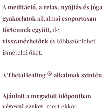
A
meditáció, a relax, nyújtás és jóga
gyakorlatok
alkalmai
csoportosan
történnek együtt,
de
visszanézhetőek
és többször lehet
ismételni őket.
®
alkalmak szintén.
ThetaHealing
A
Ajánlott a megadott időpontban
végezni ezeket
, mert ekkor